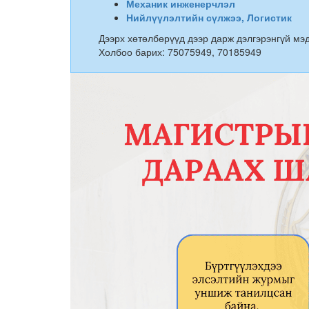
Механик инженерчлэл
Нийлүүлэлтийн сүлжээ, Логистик
Дээрх хөтөлбөрүүд дээр дарж дэлгэрэнгүй мэд
Холбоо барих: 75075949, 70185949