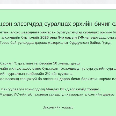
цсэн элсэгчдэд суралцах эрхийн бичиг о
таж, элсэх шаардлага хангасан бүртгүүлэгчдэд суралцах эрхийн би
 элсэгчдийн бүртгэлийг
2026 оны 9-р сарын 7-9-ны
өдрүүдэд сург
. Гэрээ байгуулахдаа дараах материалыг бүрдүүлсэн байна. Үүнд:
баримт /Сургалтын төлбөрийн 50 хувиас дээш/
ээлийн жил эхлэхээс өмнө буцаасан тохиолдолд тус сургуулийн сур
лийн сургалтын төлбөрийн 2%-ийг суутгана.
бол элссэнд тооцохгүй ба элссэний дараа бичиг баримтын зөрчил и
г байгуулаагүй тохиолдолд Мандах ИС-д элсээгүйд тооцно.
 Мандах ИС-ийн үйл ажиллагаанаас үл хамааран элсэлтийн шалгалт
Элсэлтийн комисс