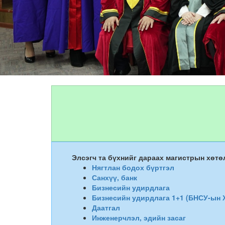
Элсэгч та бүхнийг дараах магистрын хөт
Нягтлан бодох бүртгэл
Санхүү, банк
Бизнесийн удирдлага
Бизнесийн удирдлага 1+1 (БНСУ-ын Х
Даатгал
Инженерчлэл, эдийн засаг