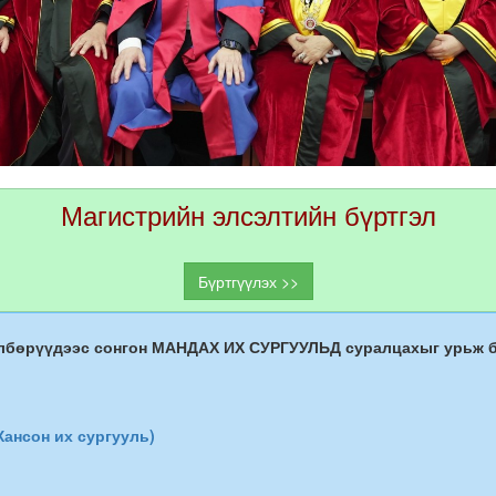
Магистрийн элсэлтийн бүртгэл
Бүртгүүлэх >>
өлбөрүүдээс сонгон МАНДАХ ИХ СУРГУУЛЬД суралцахыг урьж б
ансон их сургууль)