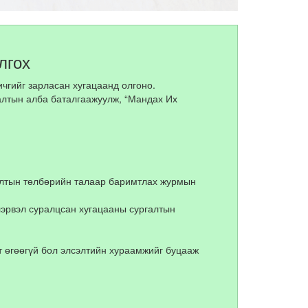
лгох
чгийг зарласан хугацаанд олгоно.
алтын алба баталгаажуулж, “Мандах Их
галтын төлбөрийн талаар баримтлах журмын
лэрвэл суралцсан хугацааны сургалтын
 өгөөгүй бол элсэлтийн хураамжийг буцааж