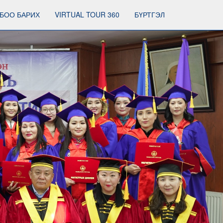
БОО БАРИХ
VIRTUAL TOUR 360
БҮРТГЭЛ