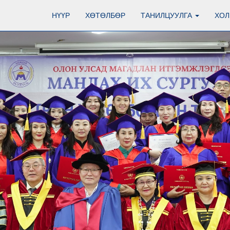
НҮҮР
ХӨТӨЛБӨР
ТАНИЛЦУУЛГА
ХОЛ