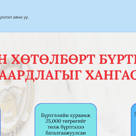
ээлэл авна уу.